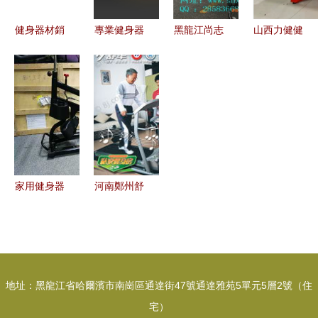
牌
健身器材銷
專業健身器
黑龍江尚志
山西力健健
售代理合同
材代理與銷
納河開心魔
身器材 引
售合作指南
盤廠家批發
領健康新生
企業授權證
開啟健身器
活，開啟專
書模板與代
材代理銷售
業代理與銷
理商合約
新藍海
售新篇章
PSD文件下
載
家用健身器
河南鄭州舒
材 從選購
華健身器材
到代理銷售
銷售公司
的全方位指
專業代理與
南
銷售，引領
地址：黑龍江省哈爾濱市南崗區通達街47號通達雅苑5單元5層2號（住
健康生活新
宅）
方式