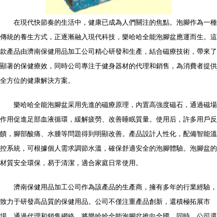
在現代快節奏的生活中，健康已成為人們關注的焦點。泡腳作為一種
傳統的養生方式，正逐漸融入現代科技，樂哈哈全能泡腳盆應運而生。這
款產品由濟南保健用品加工公司精心研發和生產，結合磁療技術，帶來了
顯著的保健療效，同時公司專注于健身器材的代理和銷售，為消費者提供
全方位的健康解決方案。
樂哈哈全能泡腳盆采用先進的磁療原理，內置高強度磁石，通過磁場
作用促進足部血液循環，緩解疲勞、改善睡眠質量。使用后，許多用戶反
饋，腳部酸痛、水腫等問題得到明顯改善。產品設計人性化，配備智能溫
控系統，可根據個人需求調節水溫，確保舒適安全的泡腳體驗。泡腳盆的
材質安全環保，易于清潔，適合家庭日常使用。
濟南保健用品加工公司作為該產品的生產商，擁有多年的行業經驗，
致力于研發高品質的保健用品。公司不僅注重產品創新，還積極拓展市
場，通過代理和銷售網絡，將樂哈哈全能泡腳盆推向全國。同時，公司還