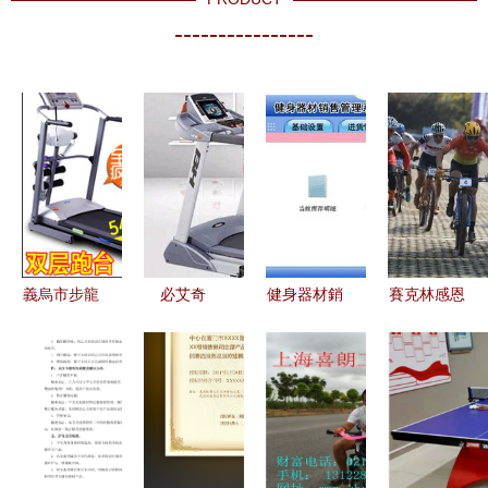
----------------
義烏市步龍
必艾奇
健身器材銷
賽克林感恩
健身器材最
（BH）加
售與代理的
回饋 攜手
新動態 探
盟 投資健
數字化管理
共贏，開啟
索優質健身
身藍海，攜
宏達管理軟
健身器材代
器材代理與
手專業健身
件解決方案
理與銷售新
銷售機遇
器材領導品
篇章